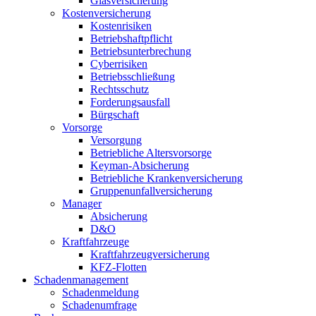
Glasversicherung
Kostenversicherung
Kostenrisiken
Betriebshaftpflicht
Betriebsunterbrechung
Cyberrisiken
Betriebsschließung
Rechtsschutz
Forderungsausfall
Bürgschaft
Vorsorge
Versorgung
Betriebliche Altersvorsorge
Keyman-Absicherung
Betriebliche Krankenversicherung
Gruppenunfallversicherung
Manager
Absicherung
D&O
Kraftfahrzeuge
Kraftfahrzeugversicherung
KFZ-Flotten
Schadenmanagement
Schadenmeldung
Schadenumfrage