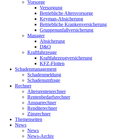
Vorsorge
Versorgung
Betriebliche Altersvorsorge
Keyman-Absicherung
Betriebliche Krankenversicherung
Gruppenunfallversicherung
Manager
Absicherung
D&O
Kraftfahrzeuge
Kraftfahrzeugversicherung
KFZ-Flotten
Schadenmanagement
Schadenmeldung
Schadenumfrage
Rechner
Altersrentenrechner
Rentenbedarfsrechner
Ansparrechner
Renditerechner
Zinsrechner
Themenseiten
News
News
News-Archiv